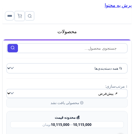
پرش به محتوا
محصولات
↕️ مرتب‌سازی:
😔 محصولی یافت نشد
💰 محدوده قیمت
10,115,000
—
10,115,000
تومان