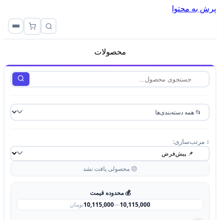
پرش به محتوا
محصولات
↕️ مرتب‌سازی:
😔 محصولی یافت نشد
💰 محدوده قیمت
10,115,000
—
10,115,000
تومان