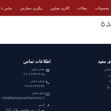
محصولات
مقالات
گالری تصاویر
پیگیری سفارش
تماس با م
ده
ای مفید
اطلاعات تماس
صلی
☎️
شماره تلفن
۰۲۱-۲۶۳۲۲۴۶۵
ت
ا
📞
شماره تماس
۰۹۱۲۷۶۴۷۶۳۸
ما
📧
ایمیل اصلی
info@kalayesakhtemani.ir
📍
آدرس
تهران، بنی هاشم، پلاک 167