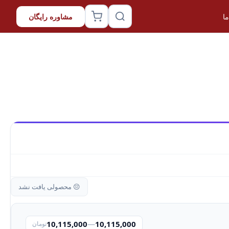
ا
مشاوره رایگان
😔 محصولی یافت نشد
10,115,000
—
10,115,000
تومان