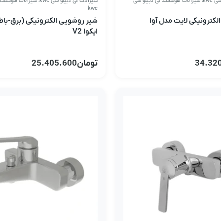
kwc
،
شیرآلات هوشمند کی دبیلو سی
شیرآلات کی دبیلو سی kwc
،
شیرآلات هوشمند 
kwc
کترونیکی لایت مدل آوا
شیر روشویی الکترونیکی (برق-با
ایکوا V2
34.32
تومان
25.405.600