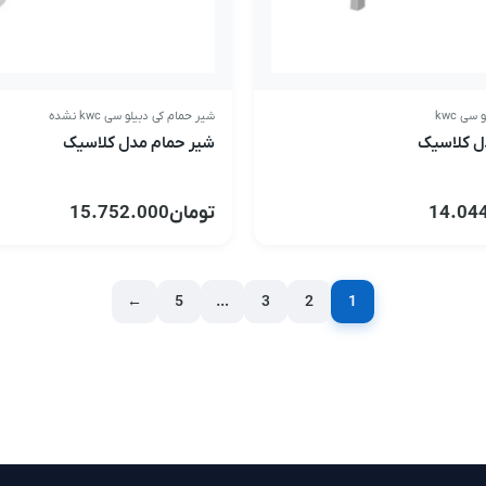
سی kwc
شیر حمام کی دبیلو سی kwc نشده
ل کلاسیک
شیر حمام مدل کلاسیک
14.04
تومان
15.752.000
←
5
…
3
2
1