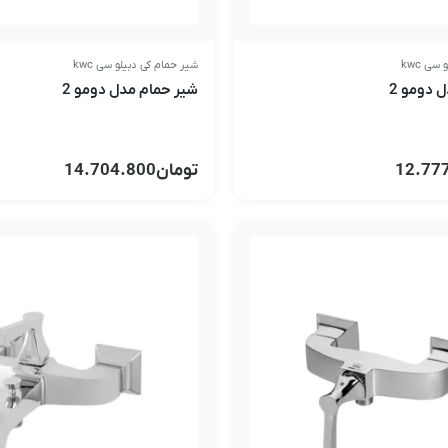
سی kwc
شیر حمام کی دبیلو سی kwc
 دومو 2
شیر حمام مدل دومو 2
12.77
تومان
14.704.800