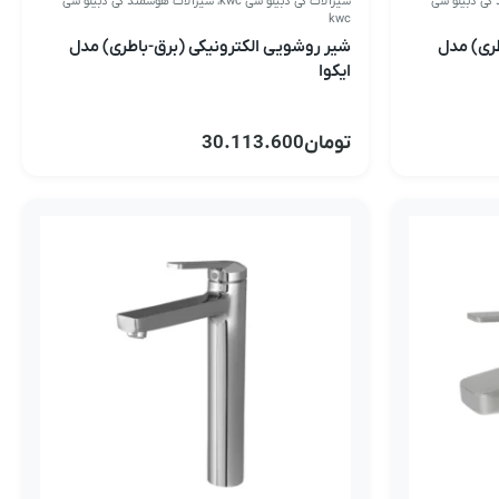
کی دبیلو سی
شیرآلات کی دبیلو سی kwc
،
شیرآلات هوشمند کی دبیلو سی
kwc
طری) مدل
شیر روشویی الکترونیکی (برق-باطری) مدل
ایکوا
تومان
30.113.600