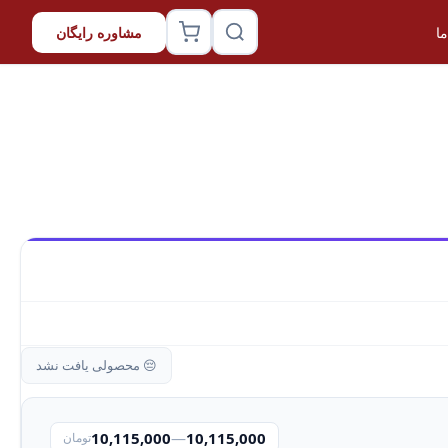
ا
مشاوره رایگان
😔 محصولی یافت نشد
10,115,000
—
10,115,000
تومان