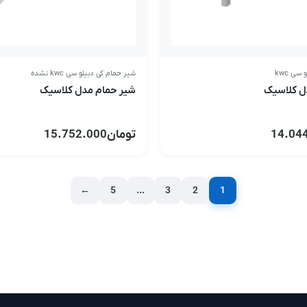
سی kwc
شیر حمام کی دبیلو سی kwc نشده
ل کلاسیک
شیر حمام مدل کلاسیک
14.04
تومان
15.752.000
←
5
…
3
2
1