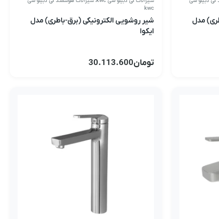
کی دبیلو سی
شیرآلات کی دبیلو سی kwc
،
شیرآلات هوشمند کی دبیلو سی
kwc
طری) مدل
شیر روشویی الکترونیکی (برق-باطری) مدل
ایکوا
تومان
30.113.600