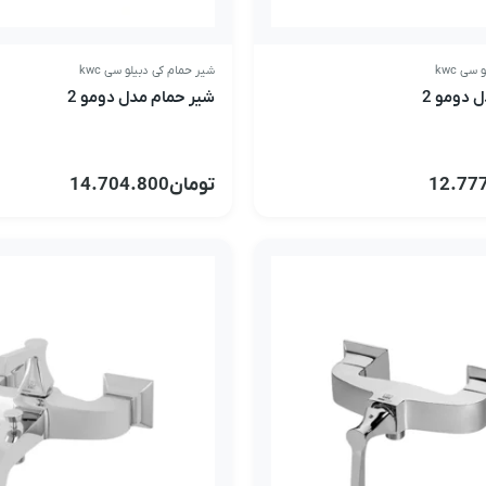
سی kwc
شیر حمام کی دبیلو سی kwc
 دومو 2
شیر حمام مدل دومو 2
12.77
تومان
14.704.800