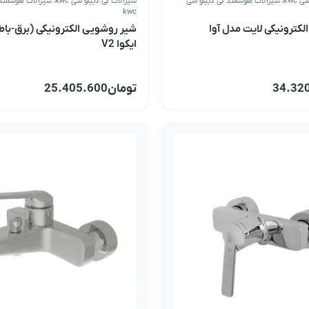
kwc
،
شیرآلات هوشمند کی دبیلو سی
شیرآلات کی دبیلو سی kwc
،
شیرآلات هوشمند 
kwc
کترونیکی لایت مدل آوا
شیر روشویی الکترونیکی (برق-با
ایکوا V2
34.32
تومان
25.405.600