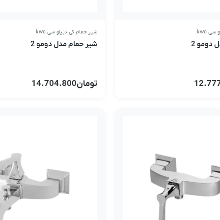
سی kwc
شیر حمام کی دبیلو سی kwc
 دومو 2
شیر حمام مدل دومو 2
12.77
تومان
14.704.800