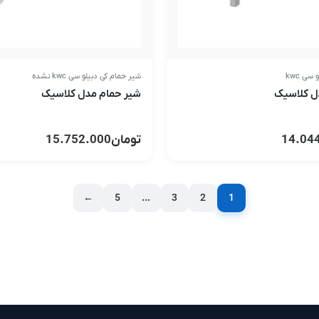
سی kwc
شیر حمام کی دبیلو سی kwc نشده
ل کلاسیک
شیر حمام مدل کلاسیک
14.04
تومان
15.752.000
←
5
…
3
2
1