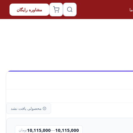
ا
مشاوره رایگان
😔 محصولی یافت نشد
10,115,000
—
10,115,000
تومان