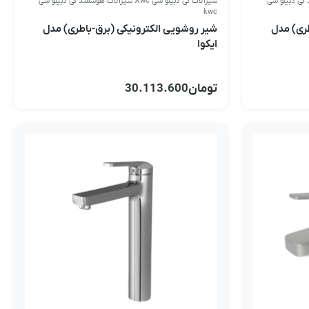
کی دبیلو سی
شیرآلات کی دبیلو سی kwc
،
شیرآلات هوشمند کی دبیلو سی
kwc
طری) مدل
شیر روشویی الکترونیکی (برق-باطری) مدل
ایکوا
تومان
30.113.600