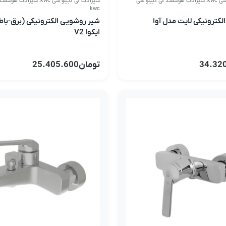
kwc
،
شیرآلات هوشمند کی دبیلو سی
شیرآلات کی دبیلو سی kwc
،
شیرآلات هوشمند 
kwc
کترونیکی لایت مدل آوا
شیر روشویی الکترونیکی (برق-با
ایکوا V2
34.32
تومان
25.405.600