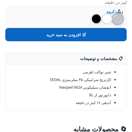
لیتر در دقیقه.
رنگ:
کروم
🛒 افزودن به سبد خرید
📋 مشخصات و توضیحات
شیر توالت اهرمی
کارتریج سرامیکی ۳۵ میلی‌متری SEDAL
آبفشان سیلیکونی Neoperl M24
دایورتور از بالا
آبدهی ۱۲ لیتر در دقیقه
🔄 محصولات مشابه