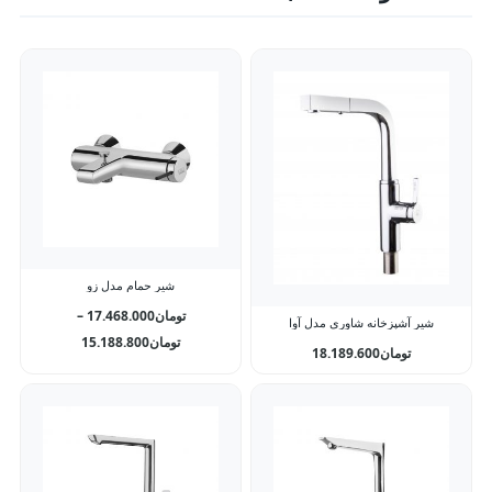
شیر حمام مدل زو
تومان
17.468.000
–
شیر آشپزخانه شاوری مدل آوا
تومان
15.188.800
تومان
18.189.600