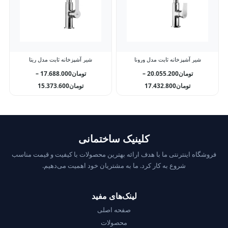
شیر آشپزخانه ثابت مدل ورونا
شیر آشپزخانه ثابت مدل ریتا
تومان
20.055.200
–
تومان
17.688.000
–
تومان
17.432.800
تومان
15.373.600
کلینیک ساختمانی
فروشگاه اینترنتی ما با هدف ارائه بهترین محصولات با کیفیت و قیمت مناسب
شروع به کار کرد. ما به مشتریان خود اهمیت می‌دهیم.
لینک‌های مفید
صفحه اصلی
محصولات