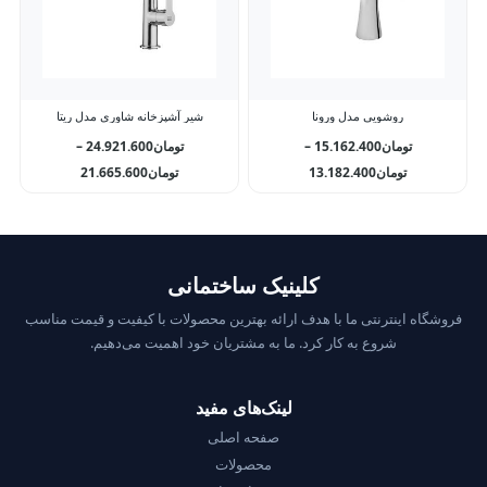
روشویی مدل ورونا
شیر آشپزخانه شاوری مدل ریتا
تومان
15.162.400
–
تومان
24.921.600
–
تومان
13.182.400
تومان
21.665.600
کلینیک ساختمانی
فروشگاه اینترنتی ما با هدف ارائه بهترین محصولات با کیفیت و قیمت مناسب
شروع به کار کرد. ما به مشتریان خود اهمیت می‌دهیم.
لینک‌های مفید
صفحه اصلی
محصولات