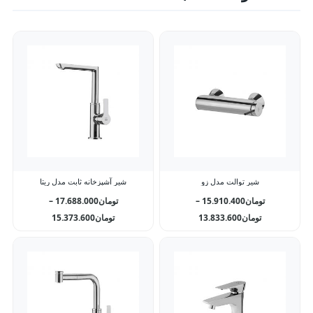
شیر توالت مدل زو
شیر آشپزخانه ثابت مدل ریتا
تومان
15.910.400
–
تومان
17.688.000
–
تومان
13.833.600
تومان
15.373.600