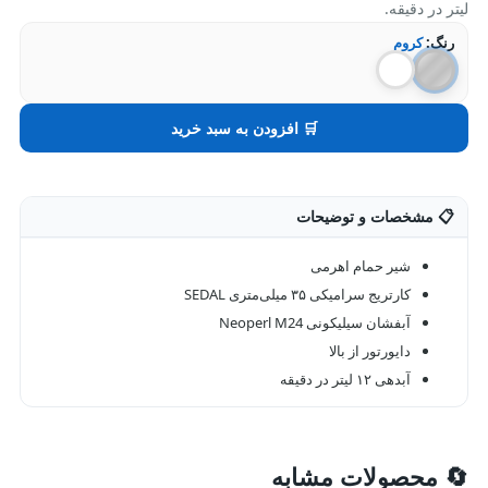
لیتر در دقیقه.
رنگ:
کروم
🛒 افزودن به سبد خرید
📋 مشخصات و توضیحات
شیر حمام اهرمی
کارتریج سرامیکی ۳۵ میلی‌متری SEDAL
آبفشان سیلیکونی Neoperl M24
دایورتور از بالا
آبدهی ۱۲ لیتر در دقیقه
🔄 محصولات مشابه